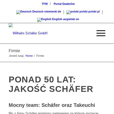
TFM
Portal Dealerów
Deutsch
niemiecki
de
polski
polski
pl
English
angielski
en
Firmie
Jesteś tutaj:
Home
/
Firmie
PONAD 50 LAT:
JAKOŚĆ SCHÄFER
Mocny team: Schäfer oraz Takeuchi
My z firmy Schäfer jesteśmy partenerem na którym możecie